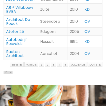
AR + Villabouw
Zulte
2010
KD
BVBA
Architect De
Steendorp
2010
OV
Roeck
Atelier 25
Edegem
2005
OV
Autobedrijf
Hasselt
1982
KD
Rosvelds
Baeten
Aarschot
2004
OV
Architect
EERSTE
VORIGE
1
2
3
4
5
VOLGENDE
LAATSTE