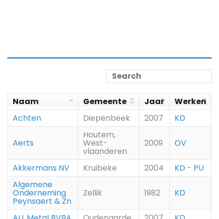
Naam
Gemeente
Jaar
Werken
Achten
Diepenbeek
2007
KD
Houtem,
Aerts
West-
2009
OV
vlaanderen
Akkermans NV
Kruibeke
2004
KD
-
PU
Algemene
Onderneming
Zellik
1982
KD
Peynsaert & Zn
ALL Metal BVBA
Oudenaarde
2007
KD