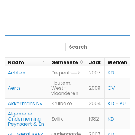
Naam
Gemeente
Jaar
Werken
Achten
Diepenbeek
2007
KD
Houtem,
Aerts
West-
2009
OV
vlaanderen
Akkermans NV
Kruibeke
2004
KD
-
PU
Algemene
Onderneming
Zellik
1982
KD
Peynsaert & Zn
ALL Metal BVBA
Oudenaarde
2007
KD