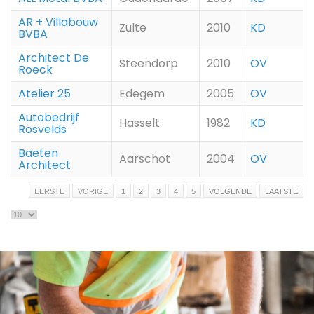
AR + Villabouw
Zulte
2010
KD
BVBA
Architect De
Steendorp
2010
OV
Roeck
Atelier 25
Edegem
2005
OV
Autobedrijf
Hasselt
1982
KD
Rosvelds
Baeten
Aarschot
2004
OV
Architect
EERSTE
VORIGE
1
2
3
4
5
VOLGENDE
LAATSTE