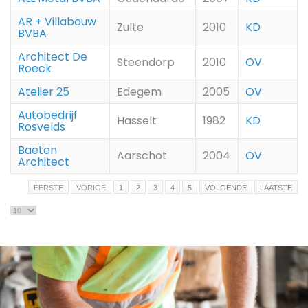
AR + Villabouw
Zulte
2010
KD
BVBA
Architect De
Steendorp
2010
OV
Roeck
Atelier 25
Edegem
2005
OV
Autobedrijf
Hasselt
1982
KD
Rosvelds
Baeten
Aarschot
2004
OV
Architect
EERSTE
VORIGE
1
2
3
4
5
VOLGENDE
LAATSTE