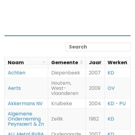
Naam
Gemeente
Jaar
Werken
Achten
Diepenbeek
2007
KD
Houtem,
Aerts
West-
2009
OV
vlaanderen
Akkermans NV
Kruibeke
2004
KD
-
PU
Algemene
Onderneming
Zellik
1982
KD
Peynsaert & Zn
ALL Metal BVBA
Oudenaarde
2007
KD