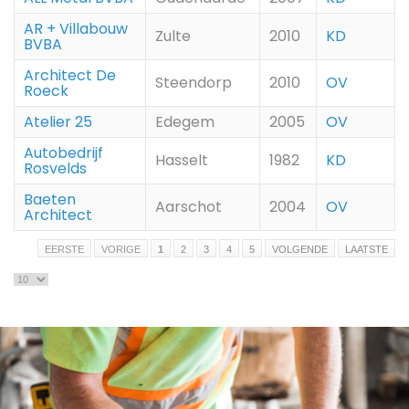
AR + Villabouw
Zulte
2010
KD
BVBA
Architect De
Steendorp
2010
OV
Roeck
Atelier 25
Edegem
2005
OV
Autobedrijf
Hasselt
1982
KD
Rosvelds
Baeten
Aarschot
2004
OV
Architect
EERSTE
VORIGE
1
2
3
4
5
VOLGENDE
LAATSTE