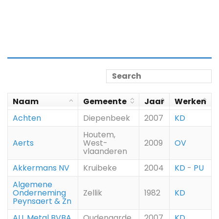
Naam
Gemeente
Jaar
Werken
Achten
Diepenbeek
2007
KD
Houtem,
Aerts
West-
2009
OV
vlaanderen
Akkermans NV
Kruibeke
2004
KD
-
PU
Algemene
Onderneming
Zellik
1982
KD
Peynsaert & Zn
ALL Metal BVBA
Oudenaarde
2007
KD