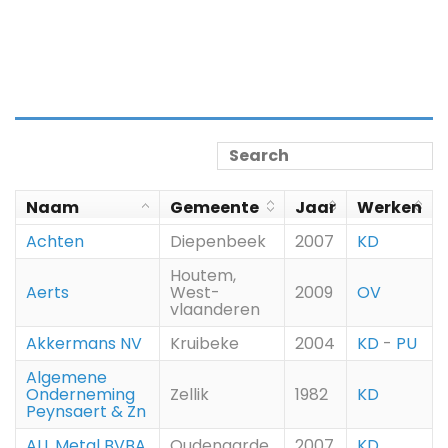
Naam
Gemeente
Jaar
Werken
Achten
Diepenbeek
2007
KD
Houtem,
Aerts
West-
2009
OV
vlaanderen
Akkermans NV
Kruibeke
2004
KD
-
PU
Algemene
Onderneming
Zellik
1982
KD
Peynsaert & Zn
ALL Metal BVBA
Oudenaarde
2007
KD