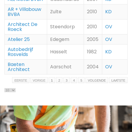
AR + Villabouw
Zulte
2010
KD
BVBA
Architect De
Steendorp
2010
OV
Roeck
Atelier 25
Edegem
2005
OV
Autobedrijf
Hasselt
1982
KD
Rosvelds
Baeten
Aarschot
2004
OV
Architect
EERSTE
VORIGE
1
2
3
4
5
VOLGENDE
LAATSTE