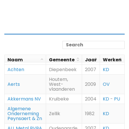
Naam
Gemeente
Jaar
Werken
Achten
Diepenbeek
2007
KD
Houtem,
Aerts
West-
2009
OV
vlaanderen
Akkermans NV
Kruibeke
2004
KD
-
PU
Algemene
Onderneming
Zellik
1982
KD
Peynsaert & Zn
ALL Metal BVBA
Oudenaarde
2007
KD