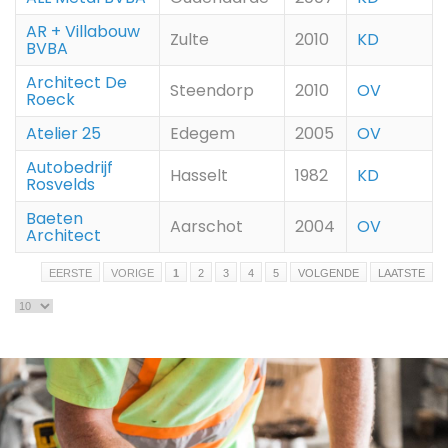
AR + Villabouw
Zulte
2010
KD
BVBA
Architect De
Steendorp
2010
OV
Roeck
Atelier 25
Edegem
2005
OV
Autobedrijf
Hasselt
1982
KD
Rosvelds
Baeten
Aarschot
2004
OV
Architect
EERSTE
VORIGE
1
2
3
4
5
VOLGENDE
LAATSTE