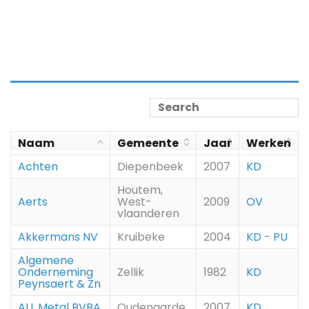
Naam
Gemeente
Jaar
Werken
Achten
Diepenbeek
2007
KD
Houtem,
Aerts
West-
2009
OV
vlaanderen
Akkermans NV
Kruibeke
2004
KD
-
PU
Algemene
Onderneming
Zellik
1982
KD
Peynsaert & Zn
ALL Metal BVBA
Oudenaarde
2007
KD