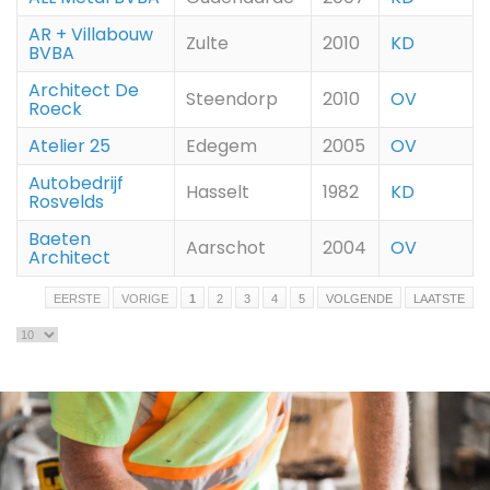
AR + Villabouw
Zulte
2010
KD
BVBA
Architect De
Steendorp
2010
OV
Roeck
Atelier 25
Edegem
2005
OV
Autobedrijf
Hasselt
1982
KD
Rosvelds
Baeten
Aarschot
2004
OV
Architect
EERSTE
VORIGE
1
2
3
4
5
VOLGENDE
LAATSTE