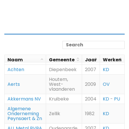
Naam
Gemeente
Jaar
Werken
Achten
Diepenbeek
2007
KD
Houtem,
Aerts
West-
2009
OV
vlaanderen
Akkermans NV
Kruibeke
2004
KD
-
PU
Algemene
Onderneming
Zellik
1982
KD
Peynsaert & Zn
ALL Metal BVBA
Oudenaarde
2007
KD