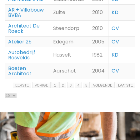
AR + Villabouw
Zulte
2010
KD
BVBA
Architect De
Steendorp
2010
OV
Roeck
Atelier 25
Edegem
2005
OV
Autobedrijf
Hasselt
1982
KD
Rosvelds
Baeten
Aarschot
2004
OV
Architect
EERSTE
VORIGE
1
2
3
4
5
VOLGENDE
LAATSTE