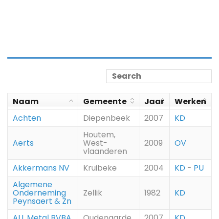
Naam
Gemeente
Jaar
Werken
Achten
Diepenbeek
2007
KD
Houtem,
Aerts
West-
2009
OV
vlaanderen
Akkermans NV
Kruibeke
2004
KD
-
PU
Algemene
Onderneming
Zellik
1982
KD
Peynsaert & Zn
ALL Metal BVBA
Oudenaarde
2007
KD