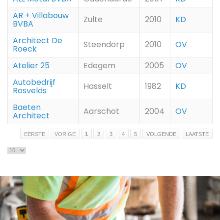
AR + Villabouw
Zulte
2010
KD
BVBA
Architect De
Steendorp
2010
OV
Roeck
Atelier 25
Edegem
2005
OV
Autobedrijf
Hasselt
1982
KD
Rosvelds
Baeten
Aarschot
2004
OV
Architect
EERSTE
VORIGE
1
2
3
4
5
VOLGENDE
LAATSTE