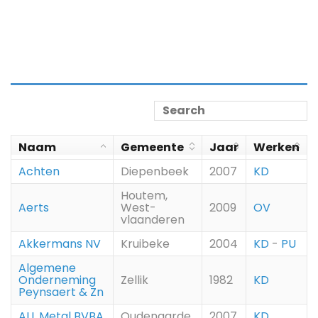
Naam
Gemeente
Jaar
Werken
Achten
Diepenbeek
2007
KD
Houtem,
Aerts
West-
2009
OV
vlaanderen
Akkermans NV
Kruibeke
2004
KD
-
PU
Algemene
Onderneming
Zellik
1982
KD
Peynsaert & Zn
ALL Metal BVBA
Oudenaarde
2007
KD